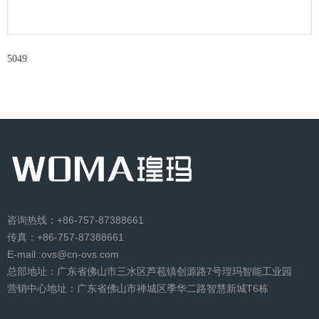
5049
咨询热线：+86-757-87388661
传真：+86-757-87388661
E-mail :ovs@cn-ovs.com
总部地址：广东省佛山市三水区芦苞镇创源路7号瑝玛智能工业园
营销中心地址：广东省佛山市禅城区季华二路智慧新城T6栋